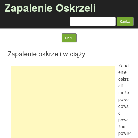
Zapalenie Oskrzeli
Szukaj:
Skip to content
Menu
Zapalenie oskrzeli w ciąży
Zapal
enie
oskrz
eli
może
powo
dowa
ć
powa
żne
powikł