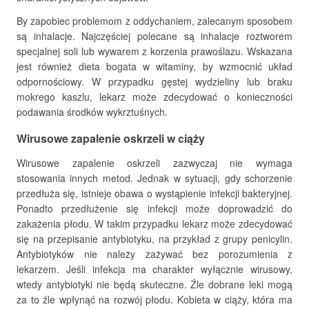
By zapobiec problemom z oddychaniem, zalecanym sposobem
są inhalacje. Najczęściej polecane są inhalacje roztworem
specjalnej soli lub wywarem z korzenia prawoślazu. Wskazana
jest również dieta bogata w witaminy, by wzmocnić układ
odpornościowy. W przypadku gęstej wydzieliny lub braku
mokrego kaszlu, lekarz może zdecydować o konieczności
podawania środków wykrztuśnych.
Wirusowe zapalenie oskrzeli w ciąży
Wirusowe zapalenie oskrzeli zazwyczaj nie wymaga
stosowania innych metod. Jednak w sytuacji, gdy schorzenie
przedłuża się, istnieje obawa o wystąpienie infekcji bakteryjnej.
Ponadto przedłużenie się infekcji może doprowadzić do
zakażenia płodu. W takim przypadku lekarz może zdecydować
się na przepisanie antybiotyku, na przykład z grupy penicylin.
Antybiotyków nie należy zażywać bez porozumienia z
lekarzem. Jeśli infekcja ma charakter wyłącznie wirusowy,
wtedy antybiotyki nie będą skuteczne. Źle dobrane leki mogą
za to źle wpłynąć na rozwój płodu. Kobieta w ciąży, która ma