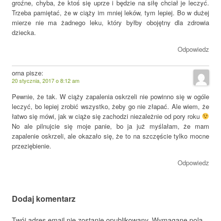
groźne, chyba, że ktoś się uprze i będzie na siłę chciał je leczyć.
Trzeba pamiętać, że w ciąży im mniej leków, tym lepiej. Bo w dużej
mierze nie ma żadnego leku, który byłby obojętny dla zdrowia
dziecka.
Odpowiedz
orna
pisze:
20 stycznia, 2017 o 8:12 am
Pewnie, że tak. W ciąży zapalenia oskrzeli nie powinno się w ogóle
leczyć, bo lepiej zrobić wszystko, żeby go nie złapać. Ale wiem, że
łatwo się mówi, jak w ciąże się zachodzi niezależnie od pory roku
No ale pilnujcie się moje panie, bo ja już myślałam, że mam
zapalenie oskrzeli, ale okazało się, że to na szczęście tylko mocne
przeziębienie.
Odpowiedz
Dodaj komentarz
Twój adres email nie zostanie opublikowany.
Wymagane pola