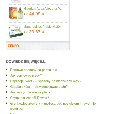
Guerlain Aqua Allegoria Pamplelune woda toaletowa 10 ml
44,99
Od
zł
Sanprobi Ibs Probiotyk 20kaps.
30,67
Od
zł
DOWIEDZ SIĘ WIĘCEJ…
Domowe sposoby na paznokcie
Jak depilować plecy?
Depilacja twarzy – sposoby na niechciany wąsik
Gładka skóra – jak wydepilować ciało?
Jak leczyć zapalenie płuc?
Czym jest zespół Downa?
Gronkowiec złocisty – możesz być nosicielem i nawet nie
wiedzieć